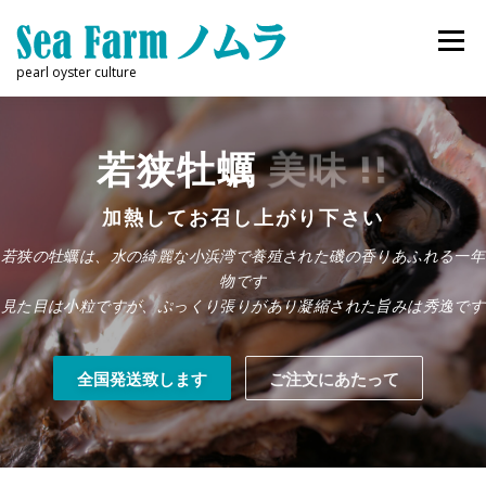
コ
ン
メニュー
テ
pearl oyster culture
ン
ツ
へ
特定商取引法に基づく表示
ス
美味 !!
若狭牡蠣
キ
ッ
プ
加熱してお召し上がり下さい
若狭の牡蠣は、水の綺麗な小浜湾で養殖された磯の香りあふれる一年
物です
見た目は小粒ですが、ぷっくり張りがあり凝縮された旨みは秀逸です
全国発送致します
ご注文にあたって